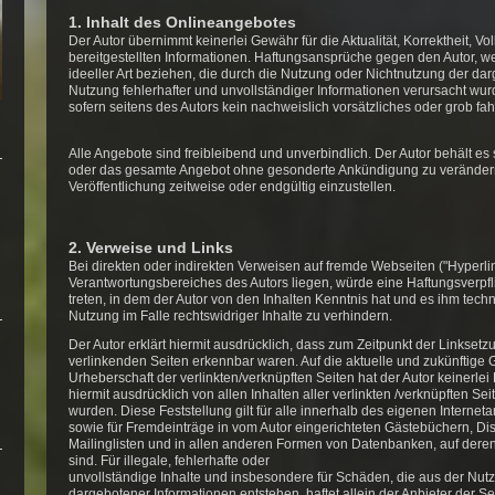
1. Inhalt des Onlineangebotes
Der Autor übernimmt keinerlei Gewähr für die Aktualität, Korrektheit, Vol
bereitgestellten Informationen. Haftungsansprüche gegen den Autor, we
ideeller Art beziehen, die durch die Nutzung oder Nichtnutzung der da
Nutzung fehlerhafter und unvollständiger Informationen verursacht wur
sofern seitens des Autors kein nachweislich vorsätzliches oder grob fah
Alle Angebote sind freibleibend und unverbindlich. Der Autor behält es s
oder das gesamte Angebot ohne gesonderte Ankündigung zu verändern,
Veröffentlichung zeitweise oder endgültig einzustellen.
2. Verweise und Links
Bei direkten oder indirekten Verweisen auf fremde Webseiten ("Hyperli
Verantwortungsbereiches des Autors liegen, würde eine Haftungsverpflic
treten, in dem der Autor von den Inhalten Kenntnis hat und es ihm tec
Nutzung im Falle rechtswidriger Inhalte zu verhindern.
Der Autor erklärt hiermit ausdrücklich, dass zum Zeitpunkt der Linksetzu
verlinkenden Seiten erkennbar waren. Auf die aktuelle und zukünftige G
Urheberschaft der verlinkten/verknüpften Seiten hat der Autor keinerlei 
hiermit ausdrücklich von allen Inhalten aller verlinkten /verknüpften Se
wurden. Diese Feststellung gilt für alle innerhalb des eigenen Interne
sowie für Fremdeinträge in vom Autor eingerichteten Gästebüchern, Di
Mailinglisten und in allen anderen Formen von Datenbanken, auf deren 
sind. Für illegale, fehlerhafte oder
unvollständige Inhalte und insbesondere für Schäden, die aus der Nut
dargebotener Informationen entstehen, haftet allein der Anbieter der Se