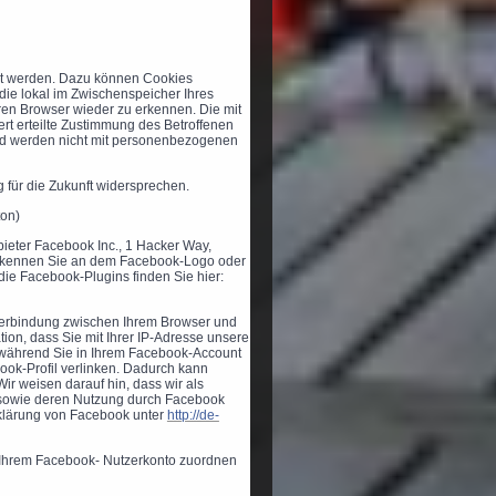
lt werden. Dazu können Cookies
die lokal im Zwischenspeicher Ihres
ren Browser wieder zu erkennen. Die mit
t erteilte Zustimmung des Betroffenen
 und werden nicht mit personenbezogenen
 für die Zukunft widersprechen.
ton)
ieter Facebook Inc., 1 Hacker Way,
 erkennen Sie an dem Facebook-Logo oder
 die Facebook-Plugins finden Sie hier:
 Verbindung zwischen Ihrem Browser und
ion, dass Sie mit Ihrer IP-Adresse unsere
 während Sie in Ihrem Facebook-Account
book-Profil verlinken. Dadurch kann
r weisen darauf hin, dass wir als
n sowie deren Nutzung durch Facebook
rklärung von Facebook unter
http://de-
 Ihrem Facebook- Nutzerkonto zuordnen