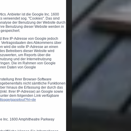
cs. Anbieter ist die Google Inc. 1600
s verwendet sog. "Cookies". Das sind
 Analyse der Benutzung der Website durch
Ihre Benutzung dieser Website werden in
 gespeichert.
rd Ihre IP-Adresse von Google jedoch
en Vertragsstaaten des Abkommens über
n wird die volle IP-Adresse an einen
des Betreibers dieser Website wird
uszuwerten, um Reports über die
nutzung und der Internetnutzung
ringen. Die im Rahmen von Google
deren Daten von Google
stellung Ihrer Browser-Software
gegebenenfalls nicht sämtliche Funktionen
ber hinaus die Erfassung der durch das
inkl. Ihrer IP-Adresse) an Google sowie
 unter dem folgenden Link verfügbare
/dlpage/gaoptout?hl=de
le Inc. 1600 Amphitheatre Parkway