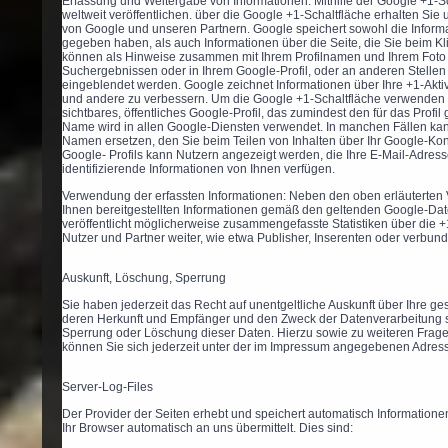
Erfassung und Weitergabe von Informationen: Mithilfe der Google +1-S
weltweit veröffentlichen. über die Google +1-Schaltfläche erhalten Sie 
von Google und unseren Partnern. Google speichert sowohl die Informat
gegeben haben, als auch Informationen über die Seite, die Sie beim K
können als Hinweise zusammen mit Ihrem Profilnamen und Ihrem Foto 
Suchergebnissen oder in Ihrem Google-Profil, oder an anderen Stellen
eingeblendet werden. Google zeichnet Informationen über Ihre +1-Aktiv
und andere zu verbessern. Um die Google +1-Schaltfläche verwenden z
sichtbares, öffentliches Google-Profil, das zumindest den für das Prof
Name wird in allen Google-Diensten verwendet. In manchen Fällen k
Namen ersetzen, den Sie beim Teilen von Inhalten über Ihr Google-Kont
Google- Profils kann Nutzern angezeigt werden, die Ihre E-Mail-Adre
identifizierende Informationen von Ihnen verfügen.
Verwendung der erfassten Informationen: Neben den oben erläutert
Ihnen bereitgestellten Informationen gemäß den geltenden Google-D
veröffentlicht möglicherweise zusammengefasste Statistiken über die +1
Nutzer und Partner weiter, wie etwa Publisher, Inserenten oder verbun
Auskunft, Löschung, Sperrung
Sie haben jederzeit das Recht auf unentgeltliche Auskunft über Ihre
deren Herkunft und Empfänger und den Zweck der Datenverarbeitung s
Sperrung oder Löschung dieser Daten. Hierzu sowie zu weiteren Fr
können Sie sich jederzeit unter der im Impressum angegebenen Adres
Server-Log-Files
Der Provider der Seiten erhebt und speichert automatisch Informatione
Ihr Browser automatisch an uns übermittelt. Dies sind: