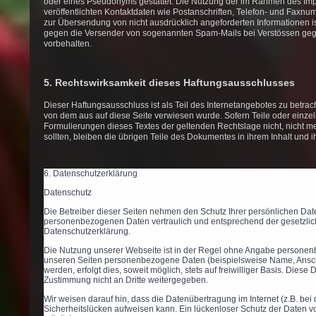
oder eines Pseudonyms gestattet. Die Nutzung der im Rahmen des Im
veröffentlichten Kontaktdaten wie Postanschriften, Telefon- und Faxn
zur Übersendung von nicht ausdrücklich angeforderten Informationen ist 
gegen die Versender von sogenannten Spam-Mails bei Verstössen gege
vorbehalten.
5. Rechtswirksamkeit dieses Haftungsausschlusses
Dieser Haftungsausschluss ist als Teil des Internetangebotes zu betrac
von dem aus auf diese Seite verwiesen wurde. Sofern Teile oder einze
Formulierungen dieses Textes der geltenden Rechtslage nicht, nicht me
sollten, bleiben die übrigen Teile des Dokumentes in ihrem Inhalt und i
6. Datenschutzerklärung
Datenschutz
Die Betreiber dieser Seiten nehmen den Schutz Ihrer persönlichen Date
personenbezogenen Daten vertraulich und entsprechend der gesetzlic
Datenschutzerklärung.
Die Nutzung unserer Webseite ist in der Regel ohne Angabe personen
unseren Seiten personenbezogene Daten (beispielsweise Name, Ansch
werden, erfolgt dies, soweit möglich, stets auf freiwilliger Basis. Dies
Zustimmung nicht an Dritte weitergegeben.
Wir weisen darauf hin, dass die Datenübertragung im Internet (z.B. be
Sicherheitslücken aufweisen kann. Ein lückenloser Schutz der Daten vor 