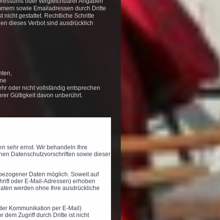
pressums oder vergleichbarer Angaben
ummern sowie Emailadressen durch Dritte
nicht gestattet. Rechtliche Schritte
n dieses Verbot sind ausdrücklich
hten,
lne
hr oder nicht vollständig entsprechen
hrer Gültigkeit davon unberührt.
n sehr ernst. Wir behandeln Ihre
hen Datenschutzvorschriften sowie dieser
bezogener Daten möglich. Soweit auf
rift oder E-Mail-Adressen) erhoben
e Daten werden ohne Ihre ausdrückliche
i der Kommunikation per E-Mail)
dem Zugriff durch Dritte ist nicht