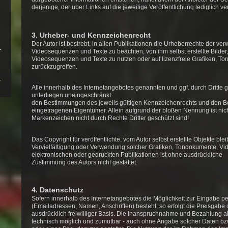
derjenige, der über Links auf die jeweilige Veröffentlichung lediglich ve
3. Urheber- und Kennzeichenrecht
Der Autor ist bestrebt, in allen Publikationen die Urheberrechte der v
Videosequenzen und Texte zu beachten, von ihm selbst erstellte Bilder
Videosequenzen und Texte zu nutzen oder auf lizenzfreie Grafiken, 
zurückzugreifen.
Alle innerhalb des Internetangebotes genannten und ggf. durch Dritt
unterliegen uneingeschränkt
den Bestimmungen des jeweils gültigen Kennzeichenrechts und den Bes
eingetragenen Eigentümer. Allein aufgrund der bloßen Nennung ist nich
Markenzeichen nicht durch Rechte Dritter geschützt sind!
Das Copyright für veröffentlichte, vom Autor selbst erstellte Objekte blei
Vervielfältigung oder Verwendung solcher Grafiken, Tondokumente, V
elektronischen oder gedruckten Publikationen ist ohne ausdrückliche
Zustimmung des Autors nicht gestattet.
4. Datenschutz
Sofern innerhalb des Internetangebotes die Möglichkeit zur Eingabe pe
(Emailadressen, Namen, Anschriften) besteht, so erfolgt die Preisgabe 
ausdrücklich freiwilliger Basis. Die Inanspruchnahme und Bezahlung al
technisch möglich und zumutbar - auch ohne Angabe solcher Daten bz