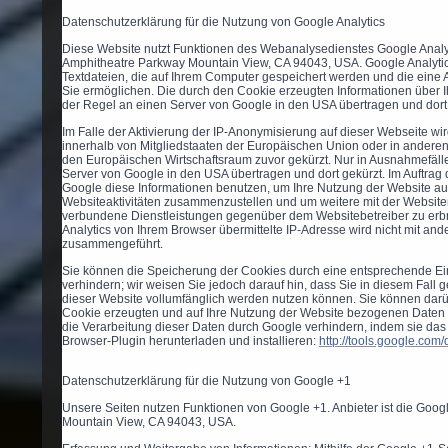
Datenschutzerklärung für die Nutzung von Google Analytics
Diese Website nutzt Funktionen des Webanalysedienstes Google Analyti
Amphitheatre Parkway Mountain View, CA 94043, USA. Google Analytic
Textdateien, die auf Ihrem Computer gespeichert werden und die eine
Sie ermöglichen. Die durch den Cookie erzeugten Informationen über 
der Regel an einen Server von Google in den USA übertragen und dort
Im Falle der Aktivierung der IP-Anonymisierung auf dieser Webseite wi
innerhalb von Mitgliedstaaten der Europäischen Union oder in ander
den Europäischen Wirtschaftsraum zuvor gekürzt. Nur in Ausnahmefälle
Server von Google in den USA übertragen und dort gekürzt. Im Auftrag 
Google diese Informationen benutzen, um Ihre Nutzung der Website a
Websiteaktivitäten zusammenzustellen und um weitere mit der Website
verbundene Dienstleistungen gegenüber dem Websitebetreiber zu erb
Analytics von Ihrem Browser übermittelte IP-Adresse wird nicht mit an
zusammengeführt.
Sie können die Speicherung der Cookies durch eine entsprechende Ein
verhindern; wir weisen Sie jedoch darauf hin, dass Sie in diesem Fall 
dieser Website vollumfänglich werden nutzen können. Sie können darü
Cookie erzeugten und auf Ihre Nutzung der Website bezogenen Daten (
die Verarbeitung dieser Daten durch Google verhindern, indem sie das
Browser-Plugin herunterladen und installieren:
http://tools.google.com
Datenschutzerklärung für die Nutzung von Google +1
Unsere Seiten nutzen Funktionen von Google +1. Anbieter ist die Goog
Mountain View, CA 94043, USA.