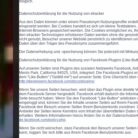
möglich.
Datenschutzerklärung für die Nutzung von etracker
Aus den Daten können unter einem Pseudonym Nutzungsprofile erstel
eingesetzt werden. Bei Cookies handelt es sich um kleine Textdateien, 
Internet-Browsers gespeichert werden. Die Cookies ermöglichen es, Ih
den etracker-Technologien erhobenen Daten werden ohne die gesonder
nicht genutzt, Besucher unserer Website persönlich zu identifizieren
Daten über den Träger des Pseudonyms zusammengeführt.
Der Datenerhebung und -speicherung können Sie jederzeit mit Wirkung
Datenschutzerklärung für die Nutzung von Facebook-Plugins (Like-But
Auf unseren Seiten sind Plugins des sozialen Netzwerks Facebook, Anb
Menlo Park, California 94025, USA, integriert. Die Facebook-Plugins
dem "Like-Button" ("Gefällt mir") auf unserer Seite. Eine Übersicht über
http://developers.facebook.com/docs/plugins/
.
Wenn Sie unsere Seiten besuchen, wird über das Plugin eine direkte
dem Facebook-Server hergestellt. Facebook erhält dadurch die Informat
Seite besucht haben. Wenn Sie den Facebook "Like-Button" anklicken
eingeloggt sind, können Sie die Inhalte unserer Seiten auf Ihrem Face
Facebook den Besuch unserer Seiten Ihrem Benutzerkonto zuordnen. Wi
Anbieter der Seiten keine Kenntnis vom Inhalt der übermittelten Date
erhalten. Weitere Informationen hierzu finden Sie in der Datenschutze
de.facebook.com/policy.php
.
Wenn Sie nicht wünschen, dass Facebook den Besuch unserer Seiten
kann, loggen Sie sich bitte aus Ihrem Facebook-Benutzerkonto aus.