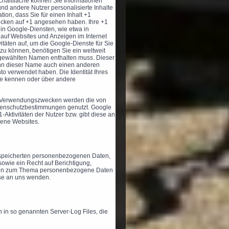
chaltfläche können Sie Informationen
und andere Nutzer personalisierte Inhalte
ion, dass Sie für einen Inhalt +1
licken auf +1 angesehen haben. Ihre +1
in Google-Diensten, wie etwa in
 auf Websites und Anzeigen im Internet
itäten auf, um die Google-Dienste für Sie
u können, benötigen Sie ein weltweit
il gewählten Namen enthalten muss. Dieser
ann dieser Name auch einen anderen
o verwendet haben. Die Identität Ihres
sse kennen oder über andere
en Verwendungszwecken werden die von
atenschutzbestimmungen genutzt. Google
-Aktivitäten der Nutzer bzw. gibt diese an
dene Websites.
 gespeicherten personenbezogenen Daten,
owie ein Recht auf Berichtigung,
agen zum Thema personenbezogene Daten
se an uns wenden.
n in so genannten Server-Log Files, die