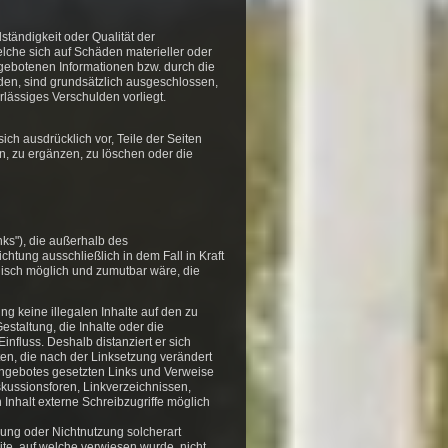
lständigkeit oder Qualität der
lche sich auf Schäden materieller oder
rgebotenen Informationen bzw. durch die
den, sind grundsätzlich ausgeschlossen,
rlässiges Verschulden vorliegt.
ich ausdrücklich vor, Teile der Seiten
 zu ergänzen, zu löschen oder die
nks"), die außerhalb des
htung ausschließlich in dem Fall in Kraft
hnisch möglich und zumutbar wäre, die
ng keine illegalen Inhalte auf den zu
estaltung, die Inhalte oder die
Einfluss. Deshalb distanziert er sich
iten, die nach der Linksetzung verändert
tangebotes gesetzten Links und Verweise
skussionsforen, Linkverzeichnissen,
Inhalt externe Schreibzugriffe möglich
zung oder Nichtnutzung solcherart
ite, auf welche verwiesen wurde, nicht